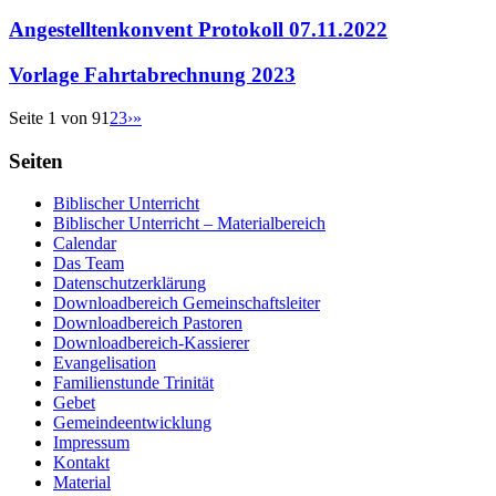
Angestelltenkonvent Protokoll 07.11.2022
Vorlage Fahrtabrechnung 2023
Seite 1 von 9
1
2
3
›
»
Seiten
Biblischer Unterricht
Biblischer Unterricht – Materialbereich
Calendar
Das Team
Datenschutzerklärung
Downloadbereich Gemeinschaftsleiter
Downloadbereich Pastoren
Downloadbereich-Kassierer
Evangelisation
Familienstunde Trinität
Gebet
Gemeindeentwicklung
Impressum
Kontakt
Material